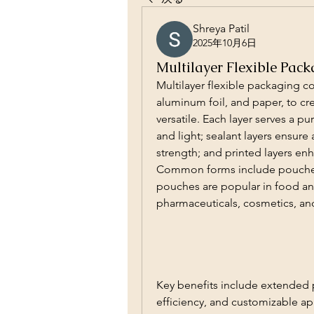
Shreya Patil
2025年10月6日
Multilayer Flexible Pac
Multilayer flexible packaging co
aluminum foil, and paper, to cre
versatile. Each layer serves a p
and light; sealant layers ensure a
strength; and printed layers en
Common forms include pouches,
pouches are popular in food and
pharmaceuticals, cosmetics, and
Key benefits include extended pr
efficiency, and customizable a