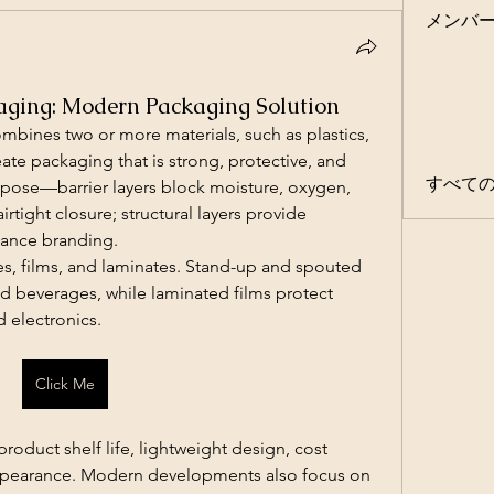
メンバ
kaging: Modern Packaging Solution
mbines two or more materials, such as plastics, 
ate packaging that is strong, protective, and 
すべての
urpose—barrier layers block moisture, oxygen, 
irtight closure; structural layers provide 
hance branding.
 films, and laminates. Stand-up and spouted 
 beverages, while laminated films protect 
 electronics.
Click Me
oduct shelf life, lightweight design, cost 
ppearance. Modern developments also focus on 