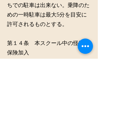
ちでの駐車は出来ない。乗降のた
めの一時駐車は最大5分を目安に
許可されるものとする。
第１４条 本スクール中の怪我と
保険加入
・スクール生は本スクールが指定
するスポーツ保険に加入し、その
保険にかかる代金を支払うものと
する。
・本スクールがスクール生のスポ
ーツ保険加入手続きを代行する。
・スクール活動中に発生した事故
については、保険の範囲内におい