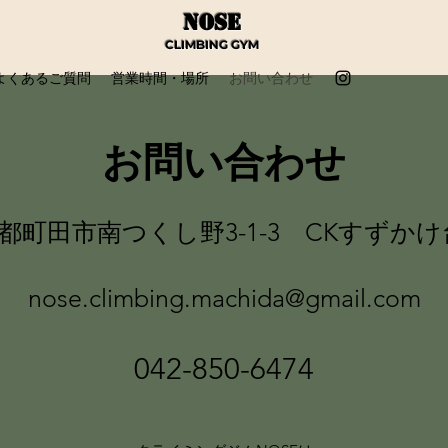
NOSE
CLIMBING GYM
よくあるご質問
営業時間・場所
お問い合わせ
お問い合わせ
都町田市南つくし野3-1-3 CKすずかけ台
nose.climbing.machida@gmail.com
042-850-
6474